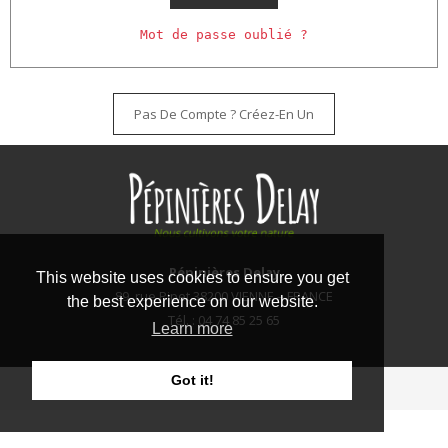
Mot de passe oublié ?
Pas De Compte ? Créez-En Un
Pépinières Delay
This website uses cookies to ensure you get
89, rue Pipet 38200 VIENNE – FRANCE
the best experience on our website.
Tél. : 04 74 85 25 65
Learn more
Got it!
2025 © Pépinières Delay